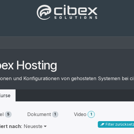
Produkte
Team
Referenzen
Blog
Kontakt
bex Hosting
ionen und Konfigurationen von gehosteten Systemen bei ci
urse
el
Dokument
Video
5
1
1
Filter zurückset
iert nach
: Neueste