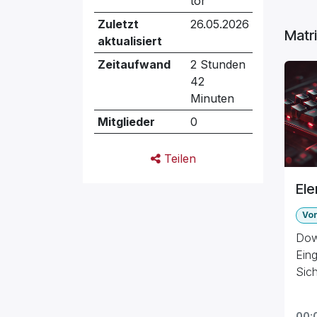
tor
Zuletzt
26.05.2026
Matr
aktualisiert
Zeitaufwand
2 Stunden
42
Minuten
Mitglieder
0
Teilen
Ele
Vo
Down
Ein
Sich
her
hinz
00: