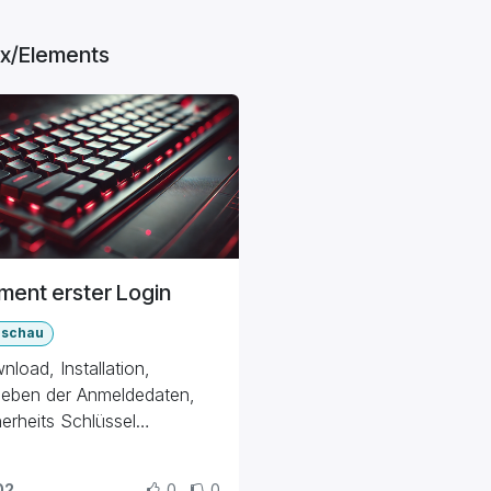
ix/Elements
ment erster Login
rschau
load, Installation,
geben der Anmeldedaten,
erheits Schlüssel
unterladen, Benutzer
ufügen, erste Nachricht
02
0
0