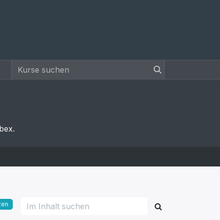
E-Learning
bex.
zen