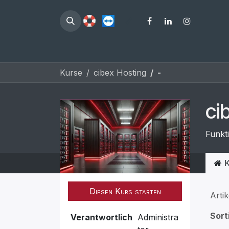
Zum Inhalt springen
Leistungen
Kurse
cibex Hosting
-
ci
Funkt
K
Diesen Kurs starten
Artik
Sort
Verantwortlich
Administra